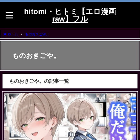
hitomi・ヒトミ【エロ漫画
raw】フル
ホーム
ものおきごや。
ものおきごや。
ものおきごや。の記事一覧