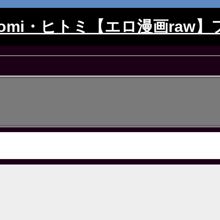
itomi・ヒトミ【エロ漫画raw】