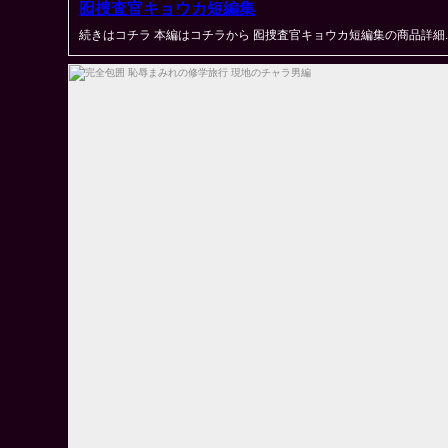
囮捜査官キョウカ短編集
続きはコチラ 本編はコチラから 囮捜査官キョウカ短編集の商品詳細..