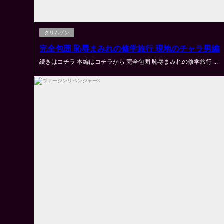
クリムゾン
完全包囲 恥辱まみれの修学旅行 現地のチャラ男編
続きはコチラ 本編はコチラから 完全包囲 恥辱まみれの修学旅行 ...