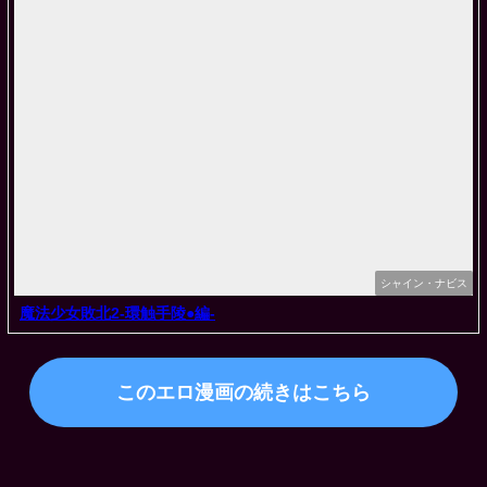
シャイン・ナビス
魔法少女敗北2-環触手陵●編-
このエロ漫画の続きはこちら