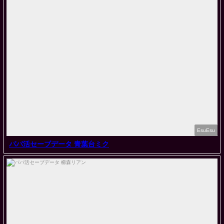
EsuEsu
パパ活セーブデータ 青葉台ミク