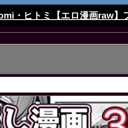
itomi・ヒトミ【エロ漫画raw】