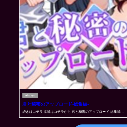
nikukyu
君と秘密のアップロード-総集編-
続きはコチラ 本編はコチラから 君と秘密のアップロード-総集編-...