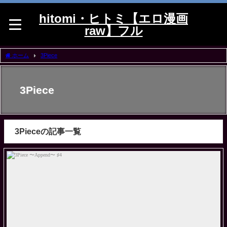
hitomi・ヒトミ【エロ漫画
raw】フル
ホーム
3Piece
3Piece
3Pieceの記事一覧