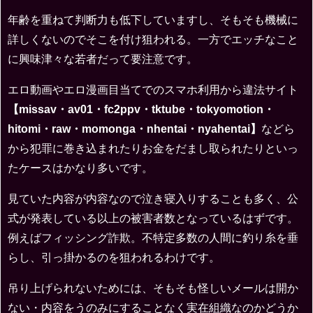
年齢を重ねて判断力も低下していますし、そもそも機械に
詳しくないのでそこを付け狙われる。一方でエッチなこと
に興味津々な若者だって要注意です。
エロ動画やエロ漫画目当てでのスマホ利用から違法サイト
【missav・av01・fc2ppv・tktube・tokyomotion・
hitomi・raw・momonga・nhentai・nyahentai】
などら
から犯罪に巻き込まれたりお金をだまし取られたりといっ
たケースはかなり多いです。
見ていた内容が内容なので泣き寝入りすることも多く、公
式が発表している以上の被害者数となっているはずです。
例えばフィッシング詐欺。不特定多数の人間に釣り糸を垂
らし、引っ掛かるのを狙われるわけです。
吊り上げられないためには、そもそも怪しいメールは開か
ない・内容をうのみにすることなく実在組織なのかどうか